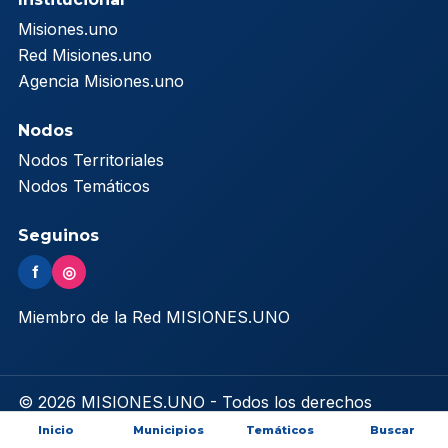
Misiones.uno
Red Misiones.uno
Agencia Misiones.uno
Nodos
Nodos Territoriales
Nodos Temáticos
Seguinos
f
◎
Miembro de la Red MISIONES.UNO
© 2026 MISIONES.UNO - Todos los derechos
reservados
Inicio
Municipios
Temáticos
Buscar