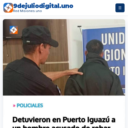
9dejuliodigital.uno
☰
Red Misiones.uno