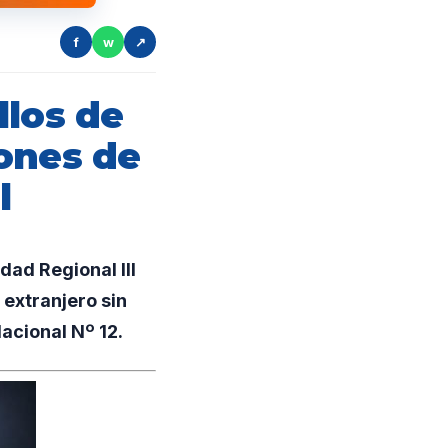
f
w
↗
llos de
ones de
l
dad Regional III
 extranjero sin
acional Nº 12.