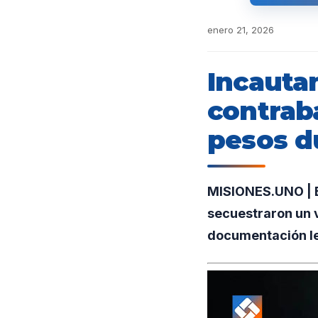
enero 21, 2026
Incauta
contrab
pesos du
MISIONES.UNO | Ef
secuestraron un v
documentación leg