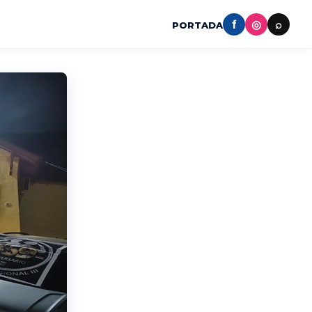
f
◎
⌕
PORTADA