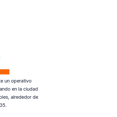
te un operativo
bando en la ciudad
oles, alrededor de
535.