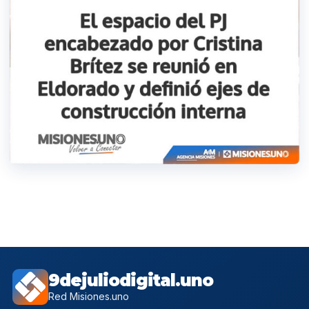
9dejuliodigital.uno
Red Misiones.uno