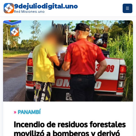
9dejuliodigital.uno
☰
Red Misiones.uno