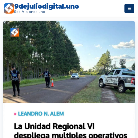
9dejuliodigital.uno
☰
Red Misiones.uno