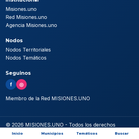
Misiones.uno
Red Misiones.uno
Agencia Misiones.uno
Nodos
Nodos Territoriales
Nodos Temáticos
Seguinos
f
◎
Miembro de la Red MISIONES.UNO
© 2026 MISIONES.UNO - Todos los derechos
reservados
Inicio
Municipios
Temáticos
Buscar