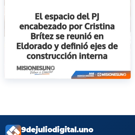
9dejuliodigital.uno