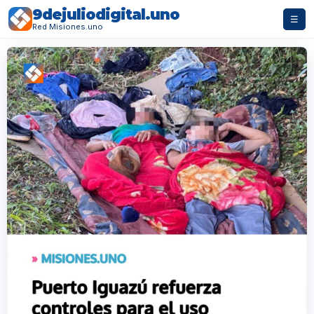
9dejuliodigital.uno
☰
Red Misiones.uno