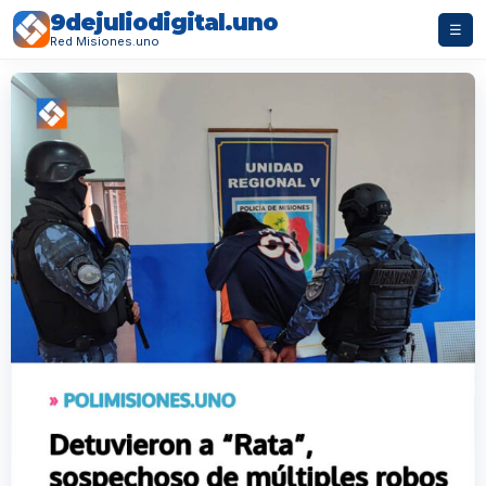
9dejuliodigital.uno
☰
Red Misiones.uno