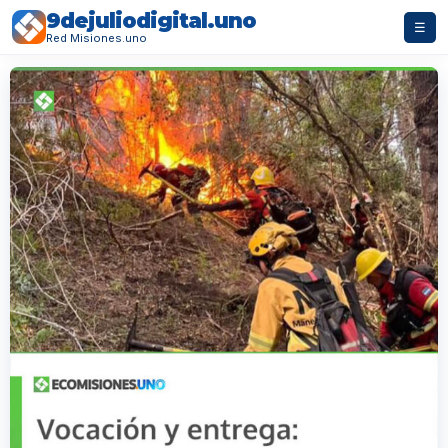
9dejuliodigital.uno
☰
Red Misiones.uno