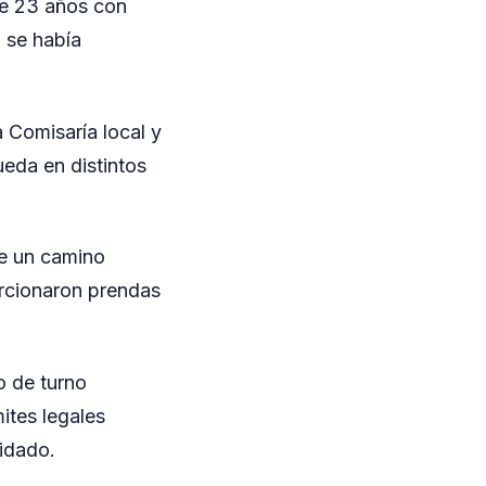
de 23 años con
o se había
a Comisaría local y
eda en distintos
re un camino
orcionaron prendas
o de turno
ites legales
idado.