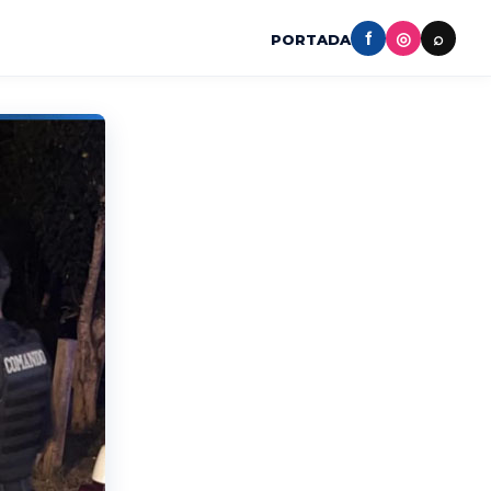
f
◎
⌕
PORTADA