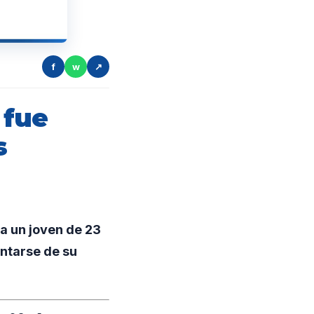
f
w
↗
 fue
s
a un joven de 23
entarse de su