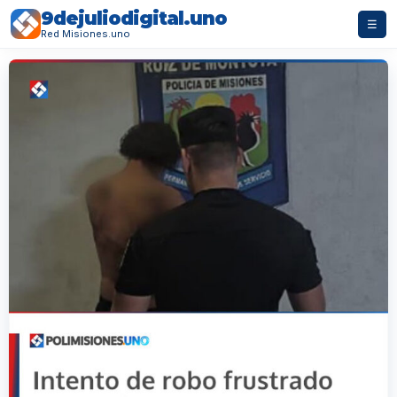
9dejuliodigital.uno
☰
Red Misiones.uno