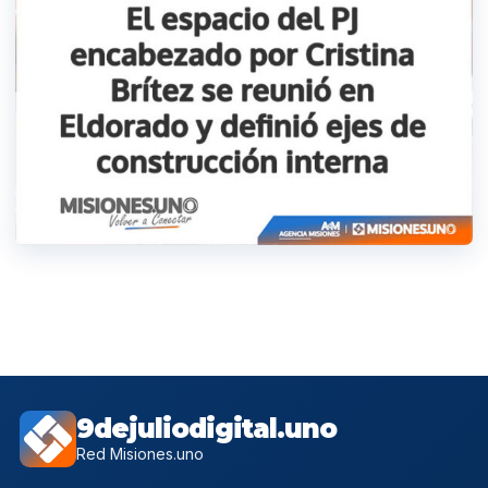
9dejuliodigital.uno
Red Misiones.uno