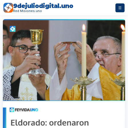
9dejuliodigital.uno
☰
Red Misiones.uno