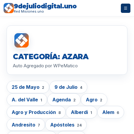
9dejuliodigital.uno
☰
Red Misiones.uno
CATEGORÍA: AZARA
Auto Agregado por WPeMatico
25 de Mayo
9 de Julio
2
4
A. del Valle
Agenda
Agro
1
2
2
Agro y Producción
Alberdi
Alem
8
1
6
Andresito
Apóstoles
7
24