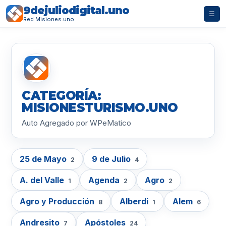
9dejuliodigital.uno
☰
Red Misiones.uno
CATEGORÍA:
MISIONESTURISMO.UNO
Auto Agregado por WPeMatico
25 de Mayo
9 de Julio
2
4
A. del Valle
Agenda
Agro
1
2
2
Agro y Producción
Alberdi
Alem
8
1
6
Andresito
Apóstoles
7
24