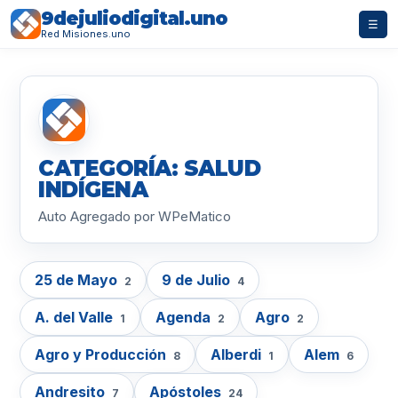
9dejuliodigital.uno
☰
Red Misiones.uno
CATEGORÍA: SALUD
INDÍGENA
Auto Agregado por WPeMatico
25 de Mayo
9 de Julio
2
4
A. del Valle
Agenda
Agro
1
2
2
Agro y Producción
Alberdi
Alem
8
1
6
Andresito
Apóstoles
7
24